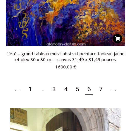
L’été – grand tableau mural abstrait peinture tableau jaune
et bleu 80 x 80 cm – canvas 31,49 x 31,49 pouces
1600,00
€
←
1
…
3
4
5
6
7
→