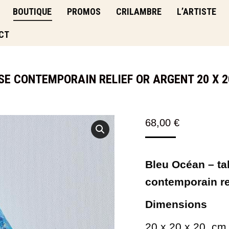
BOUTIQUE
PROMOS
CRILAMBRE
L’ARTISTE
CT
 CONTEMPORAIN RELIEF OR ARGENT 20 X 20 
68,00
€
Bleu Océan
– ta
contemporain rel
Dimensions
20 x 20
x 20
cm