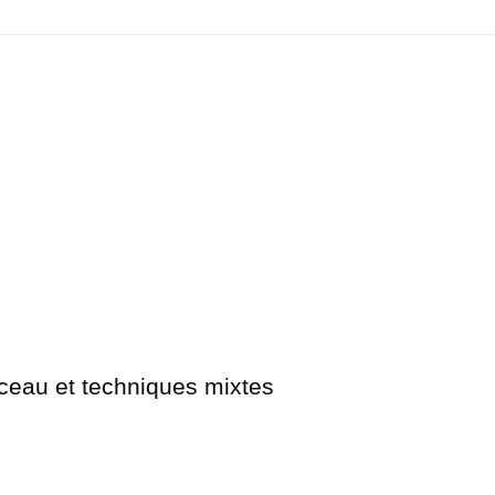
Twitter
Pinterest
Link
nceau et techniques mixtes