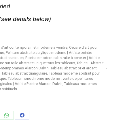
unded
(see details below)
 d'art contemporain et moderne à vendre
,
Oeuvre d'art pour
eue
,
Peinture abstraite acrylique moderne | Artiste peintre
straits uniques
,
Peinture moderne abstraite à acheter | Artiste
ure sur toile abstraite unique tous les tableaux
,
Tableau Abstrait
ontemporaines Alarcon Dalvin
,
Tableau abstrait or et argent
,
,
Tableau abstrait triangulaire
,
Tableau moderne abstrait pour
ique
,
Tableau monochrome moderne : vente de peintures
nales | Artiste Peintre Alarcon Dalvin
,
Tableaux modernes
 spirituels
ager
Partager
Partager
sur
sur