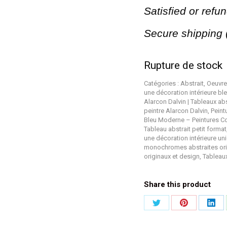
Satisfied or ref
Secure shipping 
Rupture de stock
Catégories :
Abstrait
,
Oeuvre
une décoration intérieure bl
Alarcon Dalvin | Tableaux ab
peintre Alarcon Dalvin
,
Peint
Bleu Moderne – Peintures C
Tableau abstrait petit format
une décoration intérieure un
monochromes abstraites origi
originaux et design
,
Tableaux
Share this product
Partager
Partager
Part
sur
sur
sur