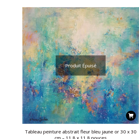
Produit Épuisé
Tableau peinture abstrait fleur bleu jaune or 30 x 30
cm – 11,8 x 11,8 pouces