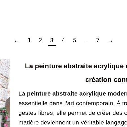
←
1
2
3
4
5
…
7
→
La peinture abstraite acrylique
création co
La
peinture abstraite acrylique mode
essentielle dans l’art contemporain. À tr
gestes libres, elle permet de créer des 
matière deviennent un véritable langage 