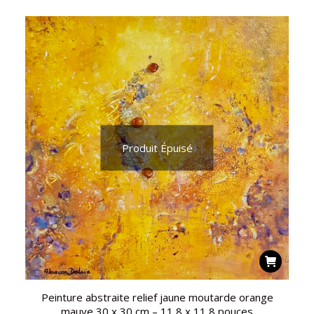
Produit Épuisé
Peinture abstraite relief jaune moutarde orange
mauve 30 x 30 cm – 11,8 x 11,8 pouces