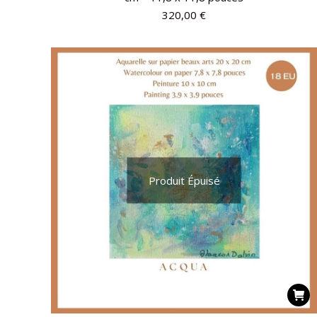
320,00
€
Produit Épuisé