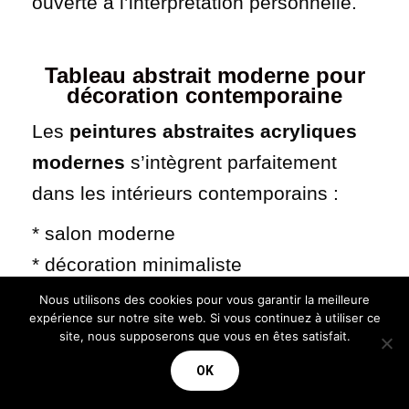
ouverte à l’interprétation personnelle.
T
ableau abstrait moderne pour
décoration contemporaine
Les
peintures abstraites acryliques
modernes
s’intègrent parfaitement
dans les intérieurs contemporains :
* salon moderne
* décoration minimaliste
* espace design
Nous utilisons des cookies pour vous garantir la meilleure
expérience sur notre site web. Si vous continuez à utiliser ce
* bureau contemporain
site, nous supposerons que vous en êtes satisfait.
* intérieur artistique
OK
Un
tableau abstrait fait main
apporte