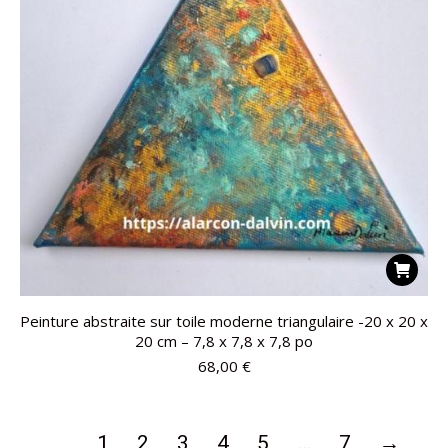
Peinture abstraite sur toile moderne triangulaire -20 x 20 x
20 cm – 7,8 x 7,8 x 7,8 po
68,00
€
1
2
3
4
5
…
7
→