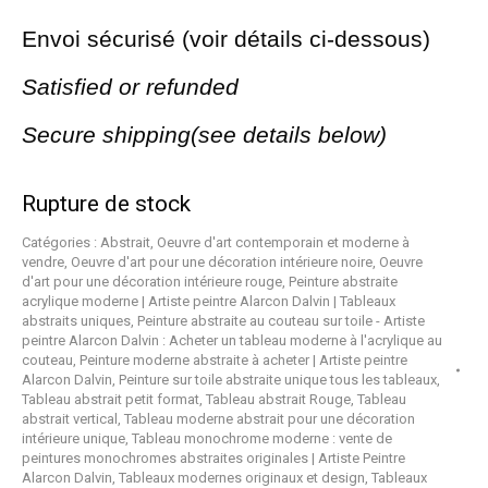
Envoi sécurisé (voir détails ci-dessous)
Satisfied or refunded
Secure shipping(see details below)
Rupture de stock
Catégories :
Abstrait
,
Oeuvre d'art contemporain et moderne à
vendre
,
Oeuvre d'art pour une décoration intérieure noire
,
Oeuvre
d'art pour une décoration intérieure rouge
,
Peinture abstraite
acrylique moderne | Artiste peintre Alarcon Dalvin | Tableaux
abstraits uniques
,
Peinture abstraite au couteau sur toile - Artiste
peintre Alarcon Dalvin : Acheter un tableau moderne à l'acrylique au
couteau
,
Peinture moderne abstraite à acheter | Artiste peintre
Alarcon Dalvin
,
Peinture sur toile abstraite unique tous les tableaux
,
Tableau abstrait petit format
,
Tableau abstrait Rouge
,
Tableau
abstrait vertical
,
Tableau moderne abstrait pour une décoration
intérieure unique
,
Tableau monochrome moderne : vente de
peintures monochromes abstraites originales | Artiste Peintre
Alarcon Dalvin
,
Tableaux modernes originaux et design
,
Tableaux