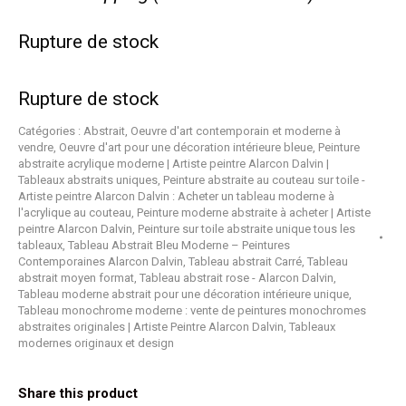
Rupture de stock
Rupture de stock
Catégories :
Abstrait
,
Oeuvre d'art contemporain et moderne à
vendre
,
Oeuvre d'art pour une décoration intérieure bleue
,
Peinture
abstraite acrylique moderne | Artiste peintre Alarcon Dalvin |
Tableaux abstraits uniques
,
Peinture abstraite au couteau sur toile -
Artiste peintre Alarcon Dalvin : Acheter un tableau moderne à
l'acrylique au couteau
,
Peinture moderne abstraite à acheter | Artiste
peintre Alarcon Dalvin
,
Peinture sur toile abstraite unique tous les
tableaux
,
Tableau Abstrait Bleu Moderne – Peintures
Contemporaines Alarcon Dalvin
,
Tableau abstrait Carré
,
Tableau
abstrait moyen format
,
Tableau abstrait rose - Alarcon Dalvin
,
Tableau moderne abstrait pour une décoration intérieure unique
,
Tableau monochrome moderne : vente de peintures monochromes
abstraites originales | Artiste Peintre Alarcon Dalvin
,
Tableaux
modernes originaux et design
Share this product