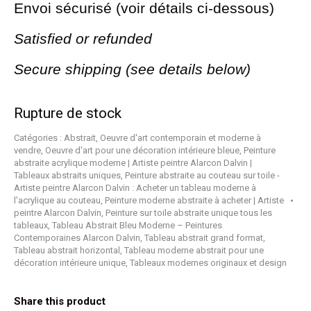
Envoi sécurisé (voir détails ci-dessous)
Satisfied or refunded
Secure shipping (see details below)
Rupture de stock
Catégories :
Abstrait
,
Oeuvre d'art contemporain et moderne à
vendre
,
Oeuvre d'art pour une décoration intérieure bleue
,
Peinture
abstraite acrylique moderne | Artiste peintre Alarcon Dalvin |
Tableaux abstraits uniques
,
Peinture abstraite au couteau sur toile -
Artiste peintre Alarcon Dalvin : Acheter un tableau moderne à
l'acrylique au couteau
,
Peinture moderne abstraite à acheter | Artiste
peintre Alarcon Dalvin
,
Peinture sur toile abstraite unique tous les
tableaux
,
Tableau Abstrait Bleu Moderne – Peintures
Contemporaines Alarcon Dalvin
,
Tableau abstrait grand format
,
Tableau abstrait horizontal
,
Tableau moderne abstrait pour une
décoration intérieure unique
,
Tableaux modernes originaux et design
Share this product