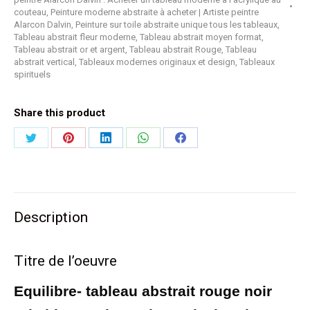
couteau
,
Peinture moderne abstraite à acheter | Artiste peintre
Alarcon Dalvin
,
Peinture sur toile abstraite unique tous les tableaux
,
Tableau abstrait fleur moderne
,
Tableau abstrait moyen format
,
Tableau abstrait or et argent
,
Tableau abstrait Rouge
,
Tableau
abstrait vertical
,
Tableaux modernes originaux et design
,
Tableaux
spirituels
Share this product
Partager
Partager
Partager
Partager
Partager
sur
sur
sur
sur
sur
Twitter
Pinterest
LinkedIn
WhatsApp
Facebook
Description
Titre de l’oeuvre
Equilibre- tableau abstrait rouge noir