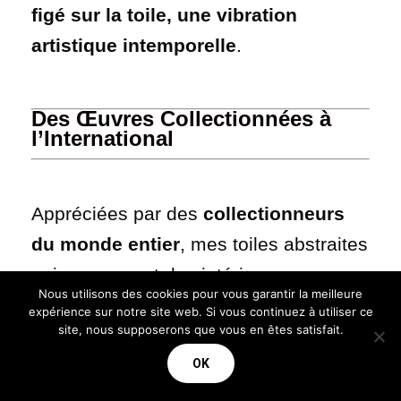
figé sur la toile, une vibration
artistique intemporelle
.
Des Œuvres Collectionnées à
l’International
A
ppréciées par des
collectionneurs
du monde entier
, mes toiles abstraites
uniques ornent des intérieurs
Nous utilisons des cookies pour vous garantir la meilleure
modernes, design et contemporains
expérience sur notre site web. Si vous continuez à utiliser ce
site, nous supposerons que vous en êtes satisfait.
à travers plusieurs continents.
OK
Europe
: France, Belgique, Suisse,