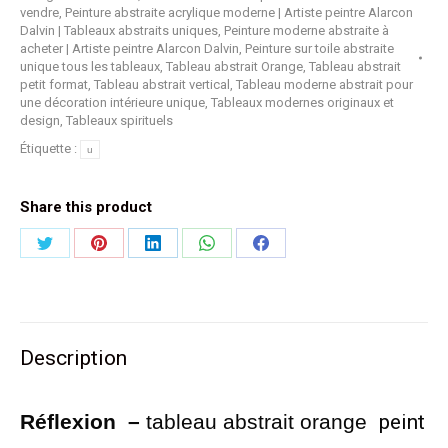
vendre
,
Peinture abstraite acrylique moderne | Artiste peintre Alarcon
Dalvin | Tableaux abstraits uniques
,
Peinture moderne abstraite à
acheter | Artiste peintre Alarcon Dalvin
,
Peinture sur toile abstraite
unique tous les tableaux
,
Tableau abstrait Orange
,
Tableau abstrait
petit format
,
Tableau abstrait vertical
,
Tableau moderne abstrait pour
une décoration intérieure unique
,
Tableaux modernes originaux et
design
,
Tableaux spirituels
Étiquette :
u
Share this product
Partager
Partager
Partager
Partager
Partager
sur
sur
sur
sur
sur
Twitter
Pinterest
LinkedIn
WhatsApp
Facebook
Description
Réflexion
–
tableau abstrait orange
peint