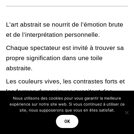
L’art abstrait se nourrit de l’émotion brute
et de l’interprétation personnelle.
Chaque spectateur est invité à trouver sa
propre signification dans une toile
abstraite.
Les couleurs vives, les contrastes forts et
les formes dynamiques suscitent des
Nous utilisons des cookies pour vous garantir la meilleure
réponses émotionnelles uniques chez
expérience sur notre site web. Si vous continuez à utiliser ce
site, nous supposerons que vous en êtes satisfait.
chaque observateur.
OK
C’est une conversation visuelle où chacun