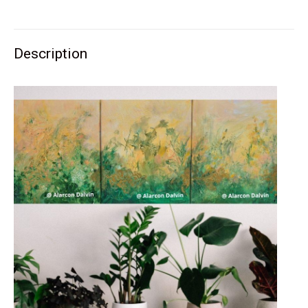
sur
sur
sur
sur
sur
Twitter
Pinterest
LinkedIn
WhatsApp
Facebook
Description