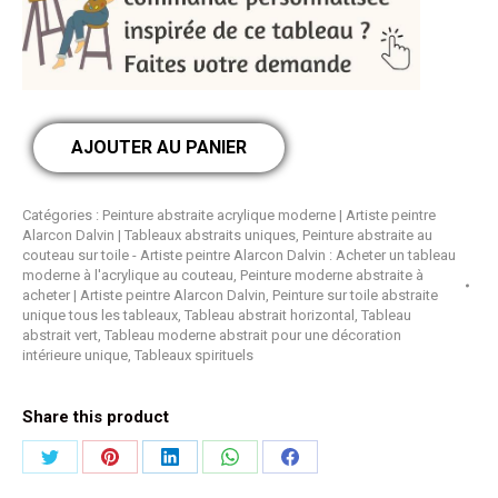
AJOUTER AU PANIER
Catégories :
Peinture abstraite acrylique moderne | Artiste peintre
Alarcon Dalvin | Tableaux abstraits uniques
,
Peinture abstraite au
couteau sur toile - Artiste peintre Alarcon Dalvin : Acheter un tableau
moderne à l'acrylique au couteau
,
Peinture moderne abstraite à
acheter | Artiste peintre Alarcon Dalvin
,
Peinture sur toile abstraite
unique tous les tableaux
,
Tableau abstrait horizontal
,
Tableau
abstrait vert
,
Tableau moderne abstrait pour une décoration
intérieure unique
,
Tableaux spirituels
Share this product
Partager
Partager
Partager
Partager
Partager