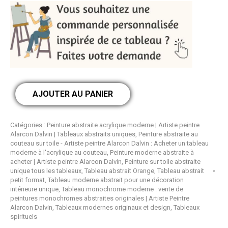
AJOUTER AU PANIER
Catégories :
Peinture abstraite acrylique moderne | Artiste peintre
Alarcon Dalvin | Tableaux abstraits uniques
,
Peinture abstraite au
couteau sur toile - Artiste peintre Alarcon Dalvin : Acheter un tableau
moderne à l'acrylique au couteau
,
Peinture moderne abstraite à
acheter | Artiste peintre Alarcon Dalvin
,
Peinture sur toile abstraite
unique tous les tableaux
,
Tableau abstrait Orange
,
Tableau abstrait
petit format
,
Tableau moderne abstrait pour une décoration
intérieure unique
,
Tableau monochrome moderne : vente de
peintures monochromes abstraites originales | Artiste Peintre
Alarcon Dalvin
,
Tableaux modernes originaux et design
,
Tableaux
spirituels