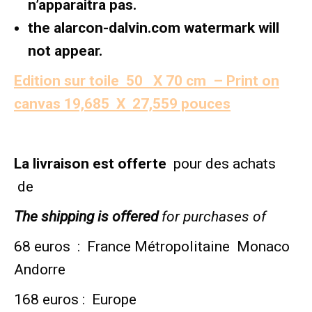
n’apparaitra pas.
the
alarcon-dalvin.com
watermark will
not appear.
Edition sur toile 5
0
X 70 cm –
Print on
canvas 19,685
X 27,559 pouces
La livraison est offerte
pour des achats
de
The shipping is offered
for purchases of
68 euros : France Métropolitaine Monaco
Andorre
168 euros : Europe