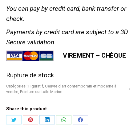
You can pay by credit card, bank transfer or
check.
Payments by credit card are subject to a 3D
Secure validation
VIREMENT – CHÈQUE
Rupture de stock
Catégories :
Figuratif
,
Oeuvre d'art contemporain et moderne à
vendre
,
Peinture sur toile Marine
Share this product
Partager
Partager
Partager
Partager
Partager
sur
sur
sur
sur
sur