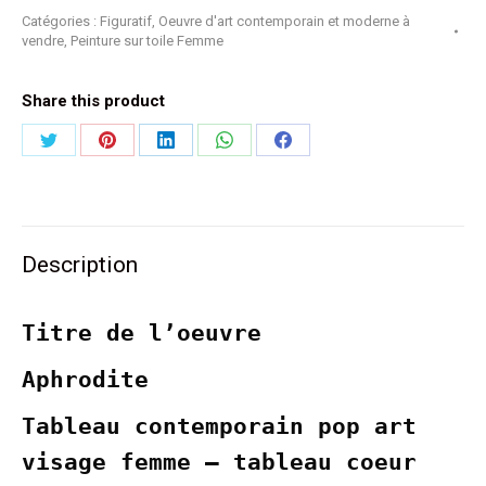
Catégories :
Figuratif
,
Oeuvre d'art contemporain et moderne à
vendre
,
Peinture sur toile Femme
Share this product
Partager
Partager
Partager
Partager
Partager
sur
sur
sur
sur
sur
Twitter
Pinterest
LinkedIn
WhatsApp
Facebook
Description
Titre de l’oeuvre
Aphrodite
Tableau contemporain pop art
visage femme – tableau coeur