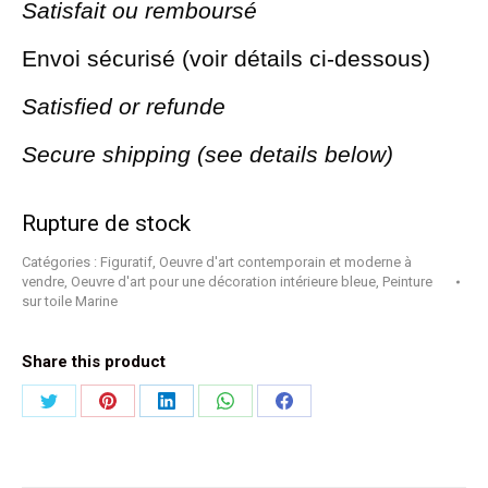
Satisfait ou
remboursé
Envoi sécurisé (voir détails ci-dessous)
Satisfied or refunde
Secure shipping (see details below)
Rupture de stock
Catégories :
Figuratif
,
Oeuvre d'art contemporain et moderne à
vendre
,
Oeuvre d'art pour une décoration intérieure bleue
,
Peinture
sur toile Marine
Share this product
Partager
Partager
Partager
Partager
Partager
sur
sur
sur
sur
sur
Twitter
Pinterest
LinkedIn
WhatsApp
Facebook