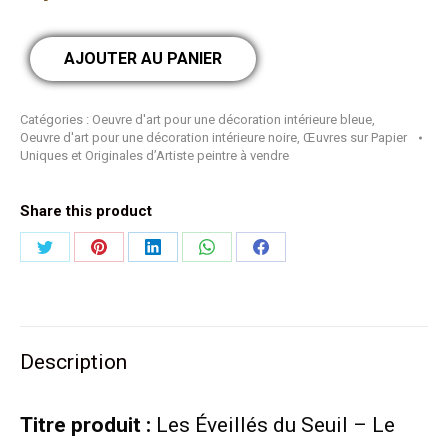
AJOUTER AU PANIER
Catégories :
Oeuvre d'art pour une décoration intérieure bleue
,
Oeuvre d'art pour une décoration intérieure noire
,
Œuvres sur Papier
Uniques et Originales d’Artiste peintre à vendre
Share this product
Partager
Partager
Partager
Partager
Partager
sur
sur
sur
sur
sur
Twitter
Pinterest
LinkedIn
WhatsApp
Facebook
Description
Titre produit :
Les Éveillés du Seuil – Le