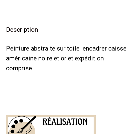
sur
sur
sur
sur
sur
Twitter
Pinterest
LinkedIn
WhatsApp
Facebook
Description
Peinture abstraite sur toile encadrer caisse
américaine noire et or et expédition
comprise