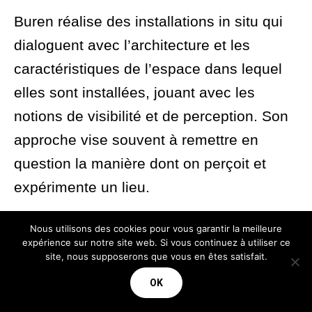
Buren réalise des installations in situ qui
dialoguent avec l’architecture et les
caractéristiques de l’espace dans lequel
elles sont installées, jouant avec les
notions de visibilité et de perception. Son
approche vise souvent à remettre en
question la manière dont on perçoit et
expérimente un lieu.
Les bandes de Buren sont présentes dans
Nous utilisons des cookies pour vous garantir la meilleure
de nombreux supports, qu’il s’agisse de
expérience sur notre site web. Si vous continuez à utiliser ce
site, nous supposerons que vous en êtes satisfait.
peintures, de tissus, ou d’installations
OK
monumentales. Il les utilise comme un