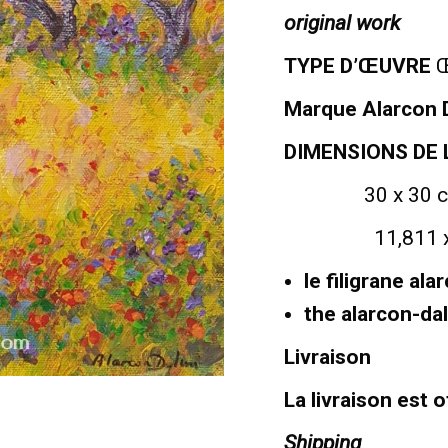
original work
TYPE D’ŒUVRE
Œ
Marque Alarcon D
DIMENSIONS DE 
30 x 30 
11,811 x 1
le filigrane al
the alarcon-da
Livraison
La livraison est 
Shipping