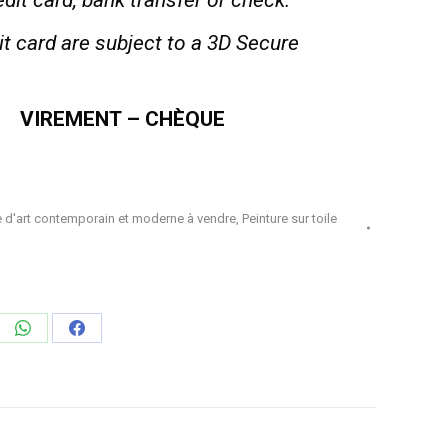
dit card, bank transfer or check.
t card are subject to a 3D Secure
VIREMENT – CHÈQUE
 d'art contemporain et moderne à vendre
,
Peinture sur toile
ager
Partager
Partager
sur
sur
edIn
WhatsApp
Facebook