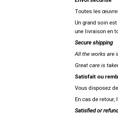
Envoi sécurisé
Toutes les œuvres
Un grand soin est
une livraison en t
Secure shipping
All the works are 
Great care is take
Satisfait ou rem
Vous disposez de 
En cas de retour,
Satisfied or refun