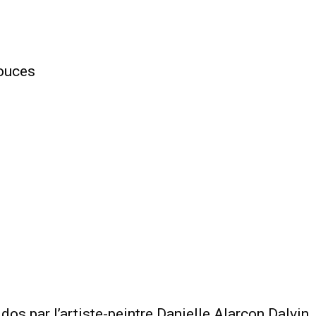
pouces
dos par l’artiste-peintre Danielle Alarcon Dalvin