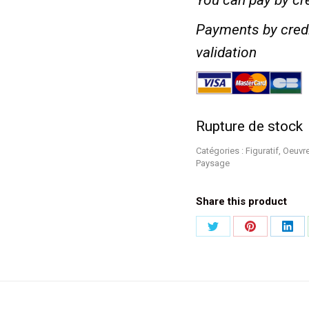
You can pay by cre
Payments by credi
validation
Rupture de stock
Catégories :
Figuratif
,
Oeuvre
Paysage
Share this product
Partager
Partager
Part
sur
sur
sur
Twitter
Pinterest
Link