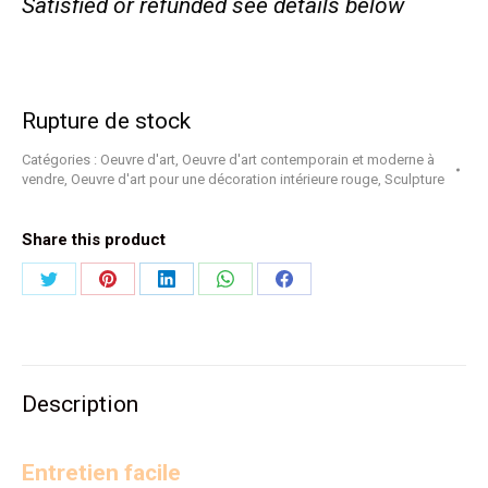
Satisfied or refunded see details below
Rupture de stock
Catégories :
Oeuvre d'art
,
Oeuvre d'art contemporain et moderne à
vendre
,
Oeuvre d'art pour une décoration intérieure rouge
,
Sculpture
Share this product
Partager
Partager
Partager
Partager
Partager
sur
sur
sur
sur
sur
Twitter
Pinterest
LinkedIn
WhatsApp
Facebook
Description
Entretien facile