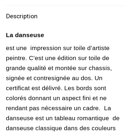
Twitter
Pinterest
LinkedIn
WhatsApp
Facebook
30
Description
x
30
La danseuse
cm
-
est une
impression sur toile d’artiste
The
peintre. C’est une édition sur toile de
dancer
grande qualité et montée sur chassis,
-
signée et contresignée au dos. Un
print
certificat est délivré. Les bords sont
on
colorés donnant un aspect fini et ne
canvas
rendant pas nécessaire un cadre.
La
11,811
danseuse est un tableau romantique
de
x
danseuse classique dans des couleurs