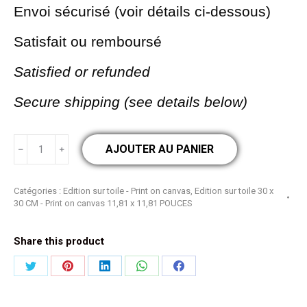
Envoi sécurisé (voir détails ci-dessous)
Satisfait ou remboursé
Satisfied or refunded
Secure shipping (see details below)
quantité
AJOUTER AU PANIER
de
La
Catégories :
Edition sur toile - Print on canvas
,
Edition sur toile 30 x
30 CM - Print on canvas 11,81 x 11,81 POUCES
danseuse
-
Share this product
édition
Partager
Partager
Partager
Partager
Partager
sur
sur
sur
sur
sur
sur
toile