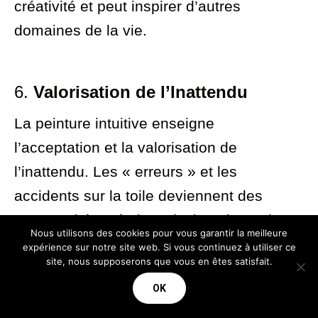
créativité et peut inspirer d’autres
domaines de la vie.
6.
Valorisation de l’Inattendu
La peinture intuitive enseigne
l’acceptation et la valorisation de
l’inattendu. Les « erreurs » et les
accidents sur la toile deviennent des
opportunités créatives, incitant les artistes
Nous utilisons des cookies pour vous garantir la meilleure
à voir la beauté dans l’imprévu. Cette
expérience sur notre site web. Si vous continuez à utiliser ce
site, nous supposerons que vous en êtes satisfait.
perspective peut être transformatrice,
OK
encourageant une approche plus flexible
et positive face aux défis de la vie.